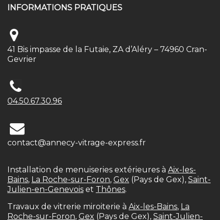
INFORMATIONS PRATIQUES
41 Bis impasse de la Futaie, ZA d’Aléry –
74960 Cran-
Gevrier
04.50.67.30.96
contact@annecy-vitrage-express.fr
Installation de menuiseries extérieures à
Aix-les-
Bains
,
La Roche-sur-Foron
,
Gex
(Pays de Gex),
Saint-
Julien-en-Genevois
et
Thônes
.
Travaux de vitrerie miroiterie à
Aix-les-Bains
,
La
Roche-sur-Foron
,
Gex
(Pays de Gex),
Saint-Julien-