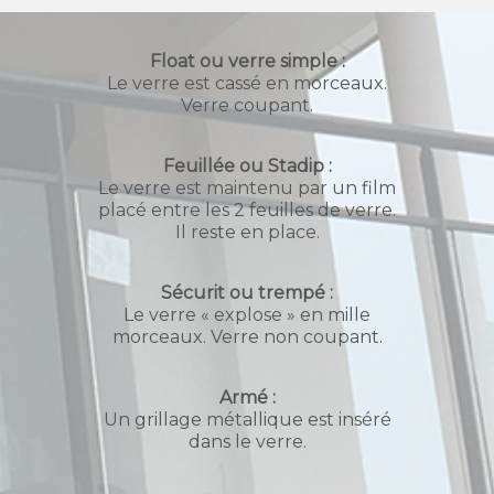
Float ou verre simple :
Le verre est cassé en morceaux.
Verre coupant.
Feuillée ou Stadip :
Le verre est maintenu par un film
placé entre les 2 feuilles de verre.
Il reste en place.
Sécurit ou trempé :
Le verre « explose » en mille
morceaux. Verre non coupant.
Armé :
Un grillage métallique est inséré
dans le verre.